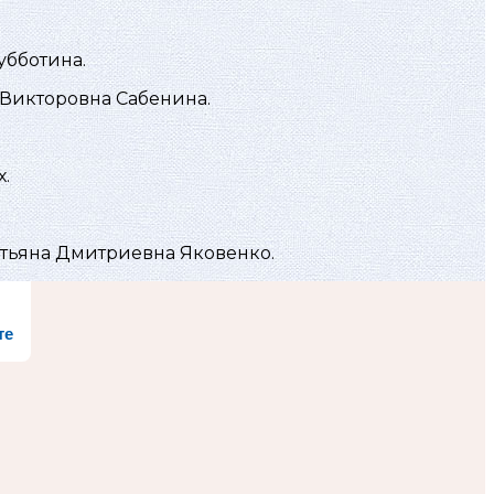
убботина.
Викторовна Сабенина.
.
тьяна Дмитриевна Яковенко.
те