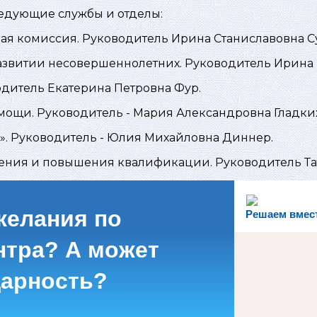
едующие службы и отделы:
я комиссия. Руководитель Ирина Станиславовна С
звитии несовершеннолетних. Руководитель Ирина 
дитель Екатерина Петровна Фур.
ощи. Руководитель - Мария Александровна Гладких
». Руководитель - Юлия Михайловна Диннер.
ения и повышения квалификации. Руководитель Та
желания по
Решаем вмес
нтра? А может
дарность?