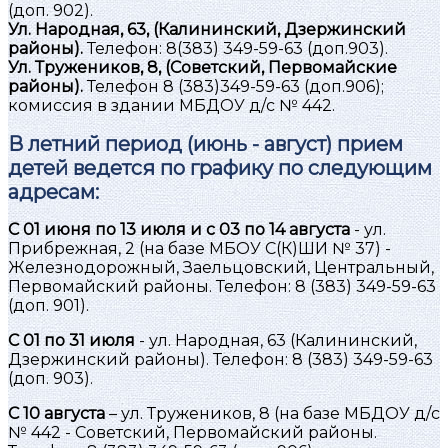
(доп. 902).
Ул. Народная, 63, (Калининский, Дзержинский
районы).
Телефон: 8(383) 349-59-63 (доп.903).
Ул. Тружеников, 8, (Советский, Первомайские
районы).
Телефон 8 (383)349-59-63 (доп.906);
комиссия в здании МБДОУ д/с № 442.
В летний период (июнь - август) прием
детей ведется по графику по следующим
адресам:
С 01 июня по 13 июля и с 03 по 14 августа
- ул.
Прибрежная, 2 (на базе МБОУ С(К)ШИ № 37) -
Железнодорожный, Заельцовский, Центральный,
Первомайский районы. Телефон: 8 (383) 349-59-63
(доп. 901).
С 01 по 31 июля
- ул. Народная, 63 (Калининский,
Дзержинский районы). Телефон: 8 (383) 349-59-63
(доп. 903).
С 10 августа
– ул. Тружеников, 8 (на базе МБДОУ д/с
№ 442 - Советский, Первомайский районы.