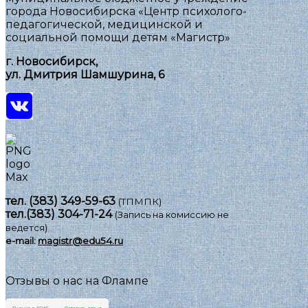
города Новосибирска «Центр психолого-
педагогической, медицинской и
социальной помощи детям «Магистр»
г. Новосибирск,
ул. Дмитрия Шамшурина, 6
тел.
(383) 349-59-63
(ТПМПК)
тел.
(383) 304-71-24
(Запись на комиссию не
ведется)
e-mail:
magistr@edu54.ru
Отзывы о нас на Флампе