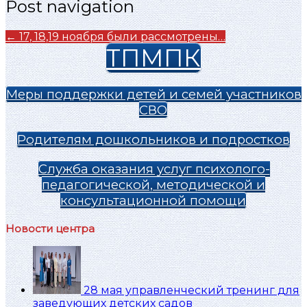
Post navigation
←
17, 18,19 ноября были рассмотрены…
ТПМПК
Меры поддержки детей и семей участников
СВО
Родителям дошкольников и подростков
Служба оказания услуг психолого-
педагогической, методической и
консультационной помощи
Новости центра
28 мая управленческий тренинг для
заведующих детских садов