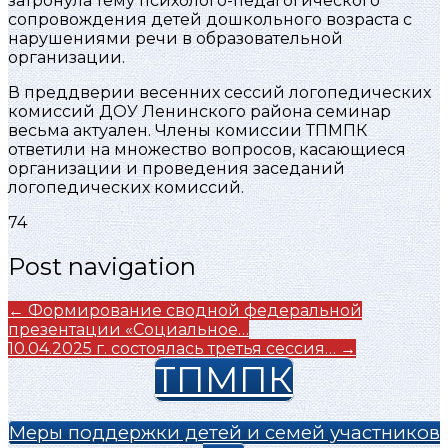
затронула тему психолого-педагогического
сопровождения детей дошкольного возраста с
нарушениями речи в образовательной
организации.
В преддверии весенних сессий логопедических
комиссий ДОУ Ленинского района семинар
весьма актуален. Члены комиссии ТПМПК
ответили на множество вопросов, касающиеся
организации и проведения заседаний
логопедических комиссий.
74
Post navigation
←
Формирование сводной федеральной
презентации «Социальное…
10.04.2025 г. состоялась третья сессия…
→
ТПМПК
Меры поддержки детей и семей участников