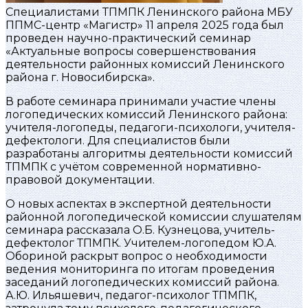
Специалистами ТПМПК Ленинского района МБУ
ППМС-центр «Магистр» 11 апреля 2025 года был
проведен научно-практический семинар
«Актуальные вопросы совершенствования
деятельности районных комиссий Ленинского
района г. Новосибирска».
В работе семинара принимали участие члены
логопедических комиссий Ленинского района:
учителя-логопеды, педагоги-психологи, учителя-
дефектологи. Для специалистов были
разработаны алгоритмы деятельности комиссий
ТПМПК с учётом современной нормативно-
правовой документации.
О новых аспектах в экспертной деятельности
районной логопедической комиссии слушателям
семинара рассказала О.Б. Кузнецова, учитель-
дефектолог ТПМПК. Учителем-логопедом Ю.А.
Обориной раскрыт вопрос о необходимости
ведения мониторинга по итогам проведения
заседаний логопедических комиссий района.
А.Ю. Ильяшевич, педагог-психолог ТПМПК,