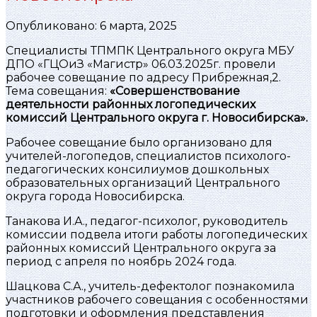
Опубликовано: 6 марта, 2025
Специалисты ТПМПК Центрального округа МБУ
ДПО «ГЦОиЗ «Магистр» 06.03.2025г. провели
рабочее совещание по адресу Прибрежная,2.
Тема совещания:
«Совершенствование
деятельности районных логопедических
комиссий Центрального округа г. Новосибирска».
Рабочее совещание было организовано для
учителей-логопедов, специалистов психолого-
педагогических консилиумов дошкольных
образовательных организаций Центрального
округа города Новосибирска.
Танакова И.А., педагог-психолог, руководитель
комиссии подвела итоги работы логопедических
районных комиссий Центрального округа за
период с апреля по ноябрь 2024 года.
Шацкова С.А., учитель-дефектолог познакомила
участников рабочего совещания с особенностями
подготовки и оформления представления