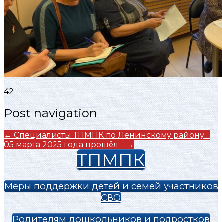
42
Post navigation
←
Специалисты ТПМПК по Ленинскому району…
05 марта 2025 года прошёл…
→
ТПМПК
Меры поддержки детей и семей участников
СВО
Родителям дошкольников и подростков