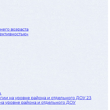
него возраста
фективностью»
.
23
а уровне района и отдельного ДОУ