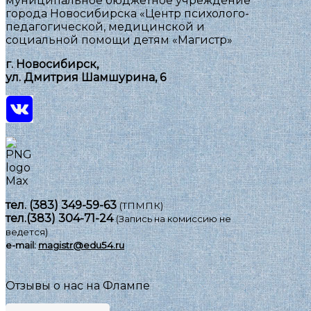
муниципальное бюджетное учреждение
города Новосибирска «Центр психолого-
педагогической, медицинской и
социальной помощи детям «Магистр»
г. Новосибирск,
ул. Дмитрия Шамшурина, 6
тел.
(383) 349-59-63
(ТПМПК)
тел.
(383) 304-71-24
(Запись на комиссию не
ведется)
e-mail:
magistr@edu54.ru
Отзывы о нас на Флампе