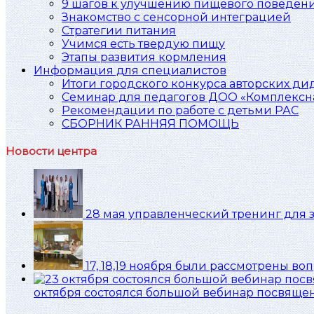
9 шагов к улучшению пищевого поведен
Знакомство с сенсорной интеграцией
Стратегии питания
Учимся есть твердую пищу
Этапы развития кормления
Информация для специалистов
Итоги городского конкурса авторских ди
Семинар для педагогов ДОО «Комплексна
Рекомендации по работе с детьми РАС
СБОРНИК РАННЯЯ ПОМОЩЬ
Новости центра
28 мая управленческий тренинг для 
17, 18,19 ноября были рассмотрены в
октября состоялся большой вебинар посвяще