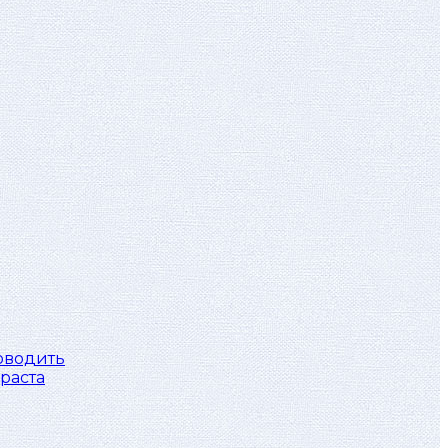
роводить
раста