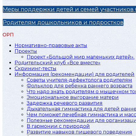
Меры поддержки детей и семей участников
Родителям дошкольников и подростков
ОРП
Нормативно-правовые акты
Проекты
Проект «Большой мир маленьких детей».
Родительский клуб «Все вместе»
Скрининг-тесты
Информация (рекомендации) для родителей
Советы учителя-дефектолога родителям
Фольклор для ребенка раннего возраста
Что надо знать родителям о мышечном то
Эмоциональное выгорание матери
Задержка речевого развития
Дыхательная гимнастика для детей раннег
Чем поможет лечебная гимнастика и масс
Полезные рекомендации для организаци
В гармонии с природой
Развитие навыков пищевого поведения