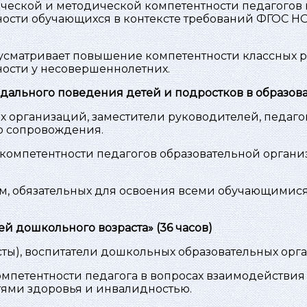
еской и методической компетентности педагогов 
ости обучающихся в контексте требований ФГОС НО
сматривает повышение компетентности классных р
ости у несовершеннолетних.
ального поведения детей и подростков в образова
х организаций, заместители руководителей, педаго
о сопровождения.
омпетентности педагогов образовательной органи
м, обязательных для освоения всеми обучающимися 
й дошкольного возраста» (36 часов)
ты), воспитатели дошкольных образовательных орг
петентности педагога в вопросах взаимодействия с
ями здоровья и инвалидностью.