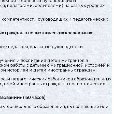
альной готовности руководящих и
я, педагогами, родителями) на разных уровнях
 компетентности руководящих и педагогических
х граждан в полиэтнических коллективах
ные педагоги, классные руководители
учения и воспитания детей мигрантов в
ской работы с детьми с миграционной историей и
ой историей и детей иностранных граждан.
сти педагогических работников образовательных
и детей иностранных граждан в полиэтнических
азовании»
(150 часов)
ммы дошкольного образования, выполняющие или