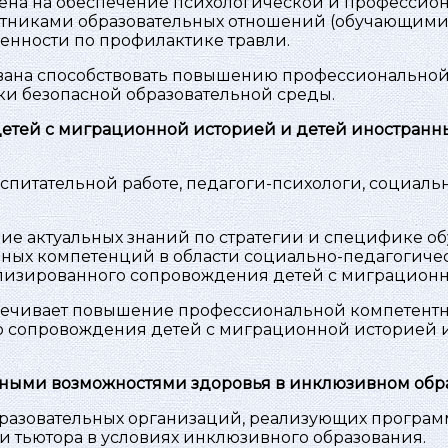
ена на обеспечение психологической и профессион
астниками образовательных отношений (обучающимис
нности по профилактике травли.
ана способствовать повышению профессиональной
ки безопасной образовательной среды.
етей с миграционной историей и детей иностранны
спитательной работе, педагоги-психологи, социаль
ие актуальных знаний по стратегии и специфике об
ных компетенций в области социально-педагогиче
лизированного сопровождения детей с миграционн
ечивает повышение профессиональной компетентно
о сопровождения детей с миграционной историей 
нными возможностями здоровья в инклюзивном обр
бразовательных организаций, реализующих програ
 тьютора в условиях инклюзивного образования.