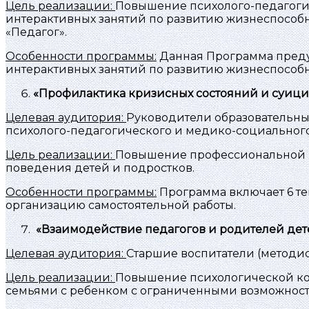
Цель реализации:
Повышение психолого-педагогич
интерактивных занятий по развитию жизнеспособн
«Педагог».
Особенности программы:
Данная Программа преду
интерактивных занятий по развитию жизнеспособн
«Профилактика кризисных состояний и суицид
Целевая аудитория:
Руководители образовательны
психолого-педагогического и медико-социальног
Цель реализации:
Повышение профессиональной к
поведения детей и подростков.
Особенности программы:
Программа включает 6 те
организацию самостоятельной работы.
«Взаимодействие педагогов и родителей дете
Целевая аудитория:
Старшие воспитатели (методис
Цель реализации:
Повышение психологической ком
семьями с ребенком с ограниченными возможност