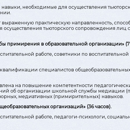
и навыки, необходимые для осуществления тьюторс
нии.
 выраженную практическую направленность, спосо
я осуществления тьюторского сопровождения лиц 
ы примирения в образовательной организации» (72
спитательной работе, советники по воспитательной
валификации специалистов общеобразовательных
влена на повышение компетентности педагогически
аний об организации школьной службы медиации (
орных, медиативных (примирительных) навыков.
еобразовательных организаций» (36 часов).
спитательной работе, педагоги-психологи, социаль