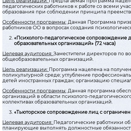
Цель реализации:
Предлагаемая программа нацел
педагогических работников к работе со всеми уч
образования при соблюдении принципа преемстве
Особенности программы:
Данная Программа призв
работников ОО в вопросах создания психологичес
«Психолого-педагогическое сопровождение д
образовательных организаций»
(72 часа)
Целевая аудитория:
Заместители директоров по во
общеобразовательных организаций.
Цель реализации:
Программа нацелена на получен
поликультурной среде; углубление профессиональ
детей иностранных граждан; организацию специа
Особенности программы:
Данная программа обесп
организаций в области психолого-педагогическог
коллективах образовательных организаций.
«Тьюторское сопровождение лиц с ограниче
Целевая аудитория:
Педагогические работники о
планирующие выполнять должностные обязанности